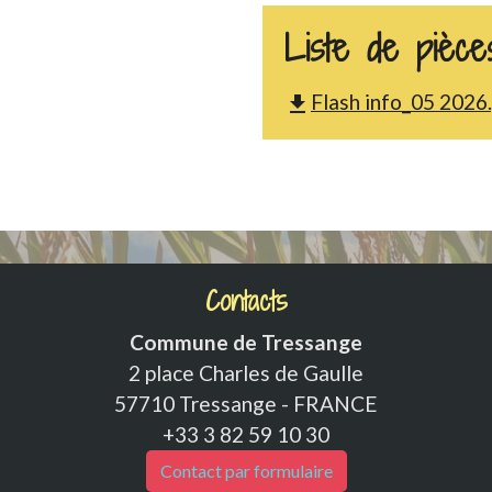
Liste de pièces
Flash info_05 2026
file_download
Contacts
Commune de Tressange
2 place Charles de Gaulle
57710 Tressange - FRANCE
+33 3 82 59 10 30
Contact par formulaire