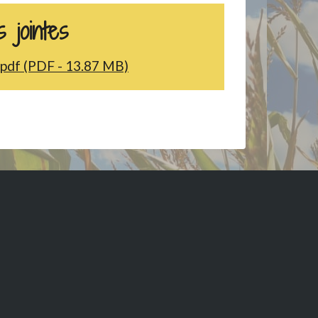
 jointes
.pdf (PDF - 13.87 MB)