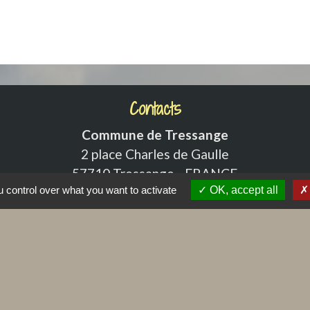
Contacts
Commune de Tressange
2 place Charles de Gaulle
57710 Tressange - FRANCE
 control over what you want to activate
OK, accept all
+33 3 82 59 10 30
Contact par formulaire
Liens